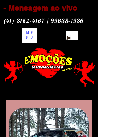
- Mensagem ao vivo
(41) 3152-4167
/
99638-1936
ME
NU