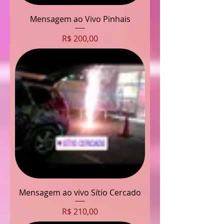
Mensagem ao Vivo Pinhais
Preço
R$ 200,00
Mensagem ao vivo Sítio Cercado
Preço
R$ 210,00