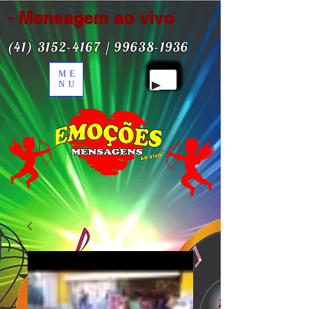
- Mensagem ao vivo
(41) 3152-4167
/
99638-1936
ME
NU