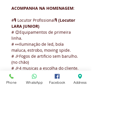
ACOMPANHA NA HOMENAGEM
:
#
🎙
 Locutor Profissional
🎙
(Locutor 
LARA JUNIOR)
# 
😉
Equipamentos de primeira 
linha.
# 
👀
Iluminação de led, bola 
maluca, estrobo, moving spide.
# 
🎉
Fogos de artificio sem barulho. 
(no chão)
# 
🎉
4 musicas a escolha do cliente.
🎙
# 🎉 Microfone liberado ao 
Phone
WhatsApp
Facebook
Address
publico.         
# 
🎉
Pode passar ate 50 fotos na TV 
do carro.                          
         🥳 DE BRINDE UM COPO DA 
EMPRESA para a pessoa 
HOMENAGIADA  🥳