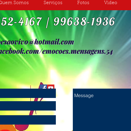
Quem Somos
Serviços
Fotos
Video
152-4167 / 99638-1936
esaovivo@hotmail.com
facebook.com/emocoes.mensagens.54